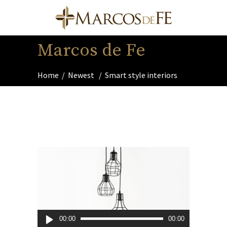
Marcos de Fe
Home
/
Newest
/
Smart style interiors
Reproductor
00:00
00:00